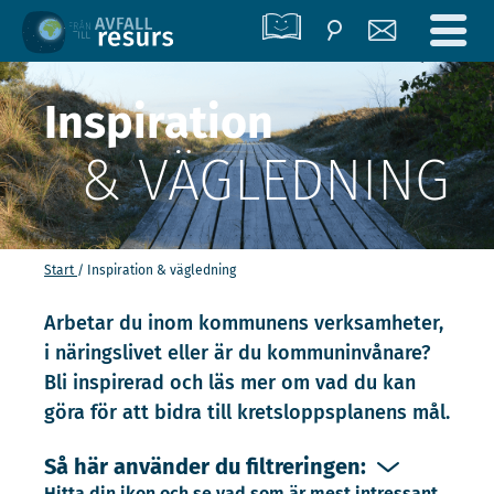
Inspiration
& VÄGLEDNING
Start
Inspiration & vägledning
Arbetar du inom kommunens verksamheter,
i näringslivet eller är du kommuninvånare?
Bli inspirerad och läs mer om vad du kan
göra för att bidra till kretsloppsplanens mål.
Så här använder du filtreringen:
Hitta din ikon och se vad som är mest intressant