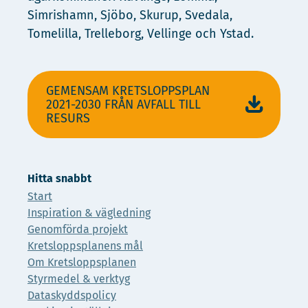
Simrishamn, Sjöbo, Skurup, Svedala,
Tomelilla, Trelleborg, Vellinge och Ystad.
GEMENSAM KRETSLOPPSPLAN
2021-2030 FRÅN AVFALL TILL
RESURS
Hitta snabbt
Start
Inspiration & vägledning
Genomförda projekt
Kretsloppsplanens mål
Om Kretsloppsplanen
Styrmedel & verktyg
Dataskyddspolicy