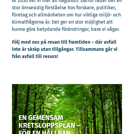
År 2030 vet vi mer än någonsin. Därför råder det en
stor ömsesidig förståelse hos forskare, politiker,
företag och allmänheten om hur viktiga miljö- och
klimatfrågorna är. Det ger en stor möjlighet att
kunna göra betydande förändringar, bara vi vågar.
Följ med oss på resan till framtiden – där avfall
inte är skräp utan tillgångar. Tillsammans går vi
från avfall till resurs!
EN GEMENSAM
KRETSLOPPSPLAN –
FÖR EN HÅLLBAR