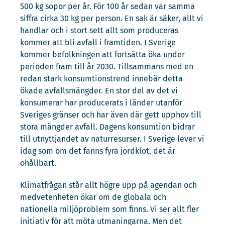
500 kg sopor per år. För 100 år sedan var samma
siffra cirka 30 kg per person. En sak är säker, allt vi
handlar och i stort sett allt som produceras
kommer att bli avfall i framtiden. I Sverige
kommer befolkningen att fortsätta öka under
perioden fram till år 2030. Tillsammans med en
redan stark konsumtionstrend innebär detta
ökade avfallsmängder. En stor del av det vi
konsumerar har producerats i länder utanför
Sveriges gränser och har även där gett upphov till
stora mängder avfall. Dagens konsumtion bidrar
till utnyttjandet av naturresurser. I Sverige lever vi
idag som om det fanns fyra jordklot, det är
ohållbart.
Klimatfrågan står allt högre upp på agendan och
medvetenheten ökar om de globala och
nationella miljöproblem som finns. Vi ser allt fler
initiativ för att möta utmaningarna. Men det