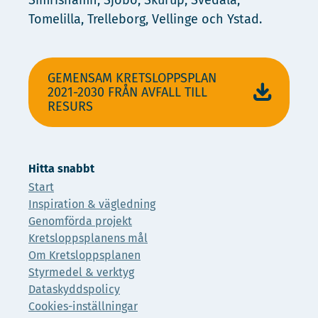
Simrishamn, Sjöbo, Skurup, Svedala,
Tomelilla, Trelleborg, Vellinge och Ystad.
GEMENSAM KRETSLOPPSPLAN
2021-2030 FRÅN AVFALL TILL
RESURS
Hitta snabbt
Start
Inspiration & vägledning
Genomförda projekt
Kretsloppsplanens mål
Om Kretsloppsplanen
Styrmedel & verktyg
Dataskyddspolicy
Cookies-inställningar