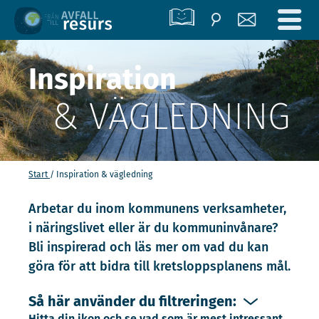
Inspiration
& VÄGLEDNING
Start
Inspiration & vägledning
Arbetar du inom kommunens verksamheter,
i näringslivet eller är du kommuninvånare?
Bli inspirerad och läs mer om vad du kan
göra för att bidra till kretsloppsplanens mål.
Så här använder du filtreringen:
Hitta din ikon och se vad som är mest intressant