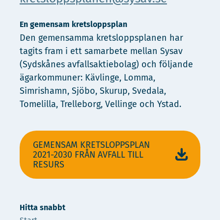
En gemensam kretsloppsplan
Den gemensamma kretsloppsplanen har
tagits fram i ett samarbete mellan Sysav
(Sydskånes avfallsaktiebolag) och följande
ägarkommuner: Kävlinge, Lomma,
Simrishamn, Sjöbo, Skurup, Svedala,
Tomelilla, Trelleborg, Vellinge och Ystad.
GEMENSAM KRETSLOPPSPLAN
2021-2030 FRÅN AVFALL TILL
RESURS
Hitta snabbt